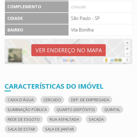
COMPLEMENTO
Consulte
CIDADE
São Paulo - SP
BAIRRO
Vila Bonilha
VER ENDEREÇO NO MAPA
CARACTERÍSTICAS DO IMÓVEL
CAIXA D'ÁGUA
CERCADO
DEP. DE EMPREGADA
ILUMINAÇÃO PÚBLICA
QUARTO (DEPÓSITO)
QUINTAL
REDE DE ESGOTO
RUA ASFALTADA
SACADA
SALA DE ESTAR
SALA DE JANTAR