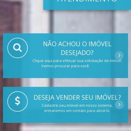
NÃO ACHOU O IMÓVEL
DESEJADO?
Clique aqui para efetuar sua solicitação de imóvel.
Iremos procurar para você.
DESEJA VENDER SEU IMÓVEL?
Cadastre seu imóvel em nosso sistema,
entraremos em contato para ativá-lo.