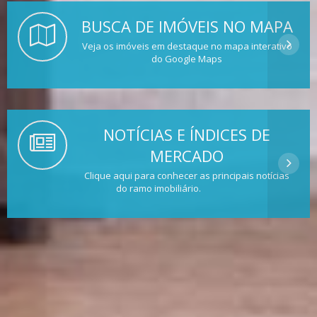
BUSCA DE IMÓVEIS NO MAPA
Veja os imóveis em destaque no mapa interativo
do Google Maps
NOTÍCIAS E ÍNDICES DE
MERCADO
Clique aqui para conhecer as principais notícias
do ramo imobiliário.