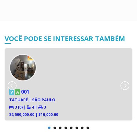
VOCÊ PODE SE INTERESSAR TAMBÉM
001
V
A
TATUAPÉ | SÃO PAULO
3 (0)
|
4
|
3
$2,500,000.00
| $10,000.00