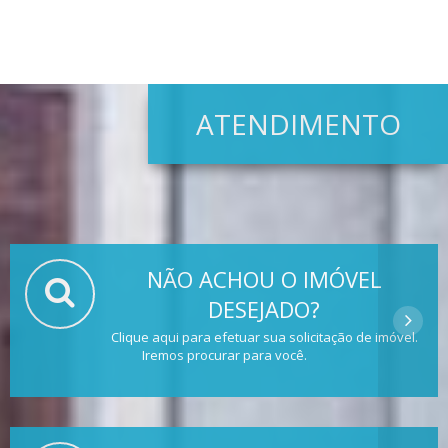
ATENDIMENTO
NÃO ACHOU O IMÓVEL
DESEJADO?
Clique aqui para efetuar sua solicitação de imóvel.
Iremos procurar para você.